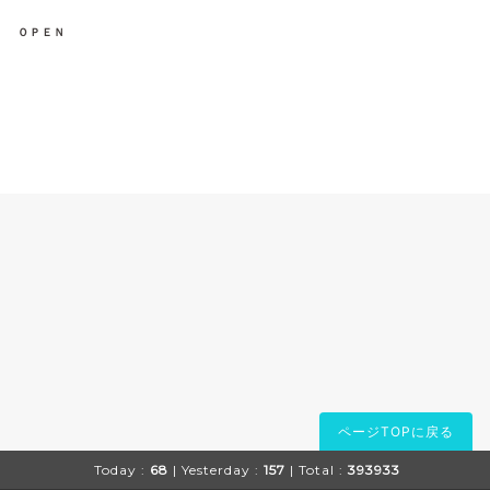
ＯＰＥＮ
ページTOPに戻る
Today :
68
| Yesterday :
157
| Total :
393933