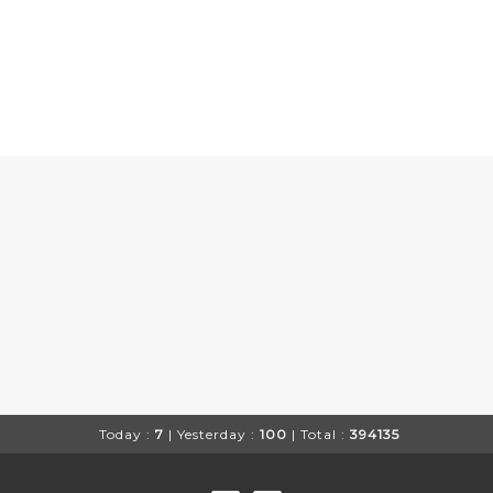
Today :
7
| Yesterday :
100
| Total :
394135